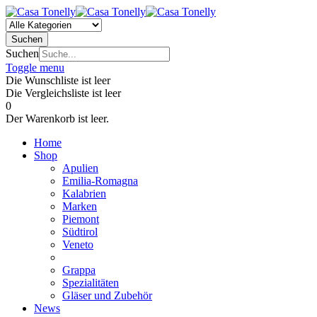
Suchen
Suchen
Toggle menu
Die Wunschliste ist leer
Die Vergleichsliste ist leer
0
Der Warenkorb ist leer.
Home
Shop
Apulien
Emilia-Romagna
Kalabrien
Marken
Piemont
Südtirol
Veneto
Grappa
Spezialitäten
Gläser und Zubehör
News