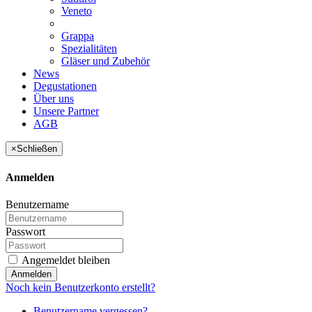
Veneto
Grappa
Spezialitäten
Gläser und Zubehör
News
Degustationen
Über uns
Unsere Partner
AGB
×
Schließen
Anmelden
Benutzername
Passwort
Angemeldet bleiben
Anmelden
Noch kein Benutzerkonto erstellt?
Benutzername vergessen?