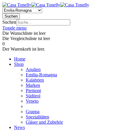
Suchen
Suchen
Toggle menu
Die Wunschliste ist leer
Die Vergleichsliste ist leer
0
Der Warenkorb ist leer.
Home
Shop
Apulien
Emilia-Romagna
Kalabrien
Marken
Piemont
Südtirol
Veneto
Grappa
Spezialitäten
Gläser und Zubehör
News