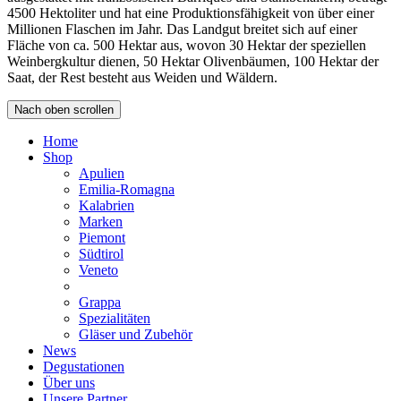
4500 Hektoliter und hat eine Produktionsfähigkeit von über einer
Millionen Flaschen im Jahr. Das Landgut breitet sich auf einer
Fläche von ca. 500 Hektar aus, wovon 30 Hektar der speziellen
Weinbergkultur dienen, 50 Hektar Olivenbäumen, 100 Hektar der
Saat, der Rest besteht aus Weiden und Wäldern.
Nach oben scrollen
Home
Shop
Apulien
Emilia-Romagna
Kalabrien
Marken
Piemont
Südtirol
Veneto
Grappa
Spezialitäten
Gläser und Zubehör
News
Degustationen
Über uns
Unsere Partner