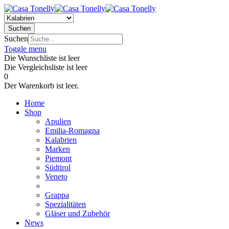
Suchen
Suchen
Toggle menu
Die Wunschliste ist leer
Die Vergleichsliste ist leer
0
Der Warenkorb ist leer.
Home
Shop
Apulien
Emilia-Romagna
Kalabrien
Marken
Piemont
Südtirol
Veneto
Grappa
Spezialitäten
Gläser und Zubehör
News