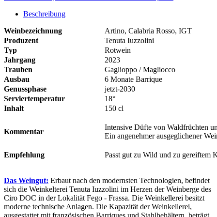
Beschreibung
Weinbezeichnung
Artino, Calabria Rosso, IGT
Produzent
Tenuta Iuzzolini
Typ
Rotwein
Jahrgang
2023
Trauben
Gaglioppo / Magliocco
Ausbau
6 Monate Barrique
Genussphase
jetzt-2030
Serviertemperatur
18°
Inhalt
150 cl
Intensive Düfte von Waldfrüchten 
Kommentar
Ein angenehmer ausgeglichener Wei
Empfehlung
Passt gut zu Wild und zu gereiftem 
Das Weingut:
Erbaut nach den modernsten Technologien, befindet
sich die Weinkelterei Tenuta Iuzzolini im Herzen der Weinberge des
Ciro DOC in der Lokalität Fego - Frassa. Die Weinkellerei besitzt
moderne technische Anlagen. Die Kapazität der Weinkellerei,
ausgestattet mit französischen Barriques und Stahlbehältern, beträgt