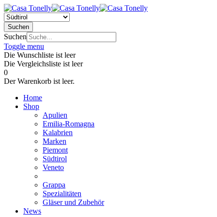
Suchen
Suchen
Toggle menu
Die Wunschliste ist leer
Die Vergleichsliste ist leer
0
Der Warenkorb ist leer.
Home
Shop
Apulien
Emilia-Romagna
Kalabrien
Marken
Piemont
Südtirol
Veneto
Grappa
Spezialitäten
Gläser und Zubehör
News