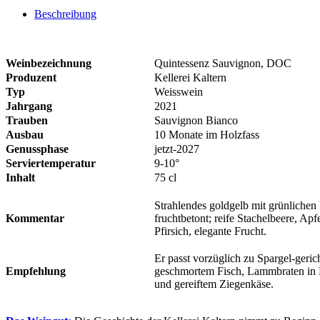
Beschreibung
Weinbezeichnung
Quintessenz Sauvignon, DOC
Produzent
Kellerei Kaltern
Typ
Weisswein
Jahrgang
2021
Trauben
Sauvignon Bianco
Ausbau
10 Monate im Holzfass
Genussphase
jetzt-2027
Serviertemperatur
9-10°
Inhalt
75 cl
Strahlendes goldgelb mit grünlichen 
Kommentar
fruchtbetont; reife Stachelbeere, Ap
Pfirsich, elegante Frucht.
Er passt vorzüglich zu Spargel-geric
Empfehlung
geschmortem Fisch, Lammbraten in 
und gereiftem Ziegenkäse.