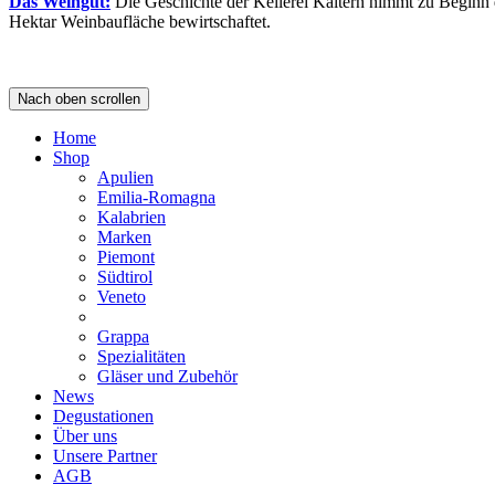
Das Weingut:
Die Geschichte der Kellerei Kaltern nimmt zu Beginn de
Hektar Weinbaufläche bewirtschaftet.
Nach oben scrollen
Home
Shop
Apulien
Emilia-Romagna
Kalabrien
Marken
Piemont
Südtirol
Veneto
Grappa
Spezialitäten
Gläser und Zubehör
News
Degustationen
Über uns
Unsere Partner
AGB