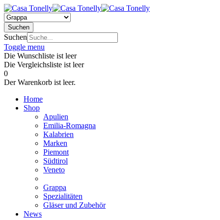
Suchen
Suchen
Toggle menu
Die Wunschliste ist leer
Die Vergleichsliste ist leer
0
Der Warenkorb ist leer.
Home
Shop
Apulien
Emilia-Romagna
Kalabrien
Marken
Piemont
Südtirol
Veneto
Grappa
Spezialitäten
Gläser und Zubehör
News