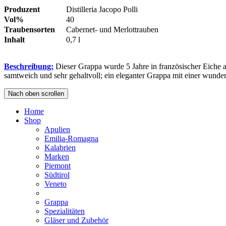
Produzent
Distilleria Jacopo Polli
Vol%
40
Traubensorten
Cabernet- und Merlottrauben
Inhalt
0,7 l
Beschreibung:
Dieser Grappa wurde 5 Jahre in französischer Eiche a
samtweich und sehr gehaltvoll; ein eleganter Grappa mit einer wun
Nach oben scrollen
Home
Shop
Apulien
Emilia-Romagna
Kalabrien
Marken
Piemont
Südtirol
Veneto
Grappa
Spezialitäten
Gläser und Zubehör