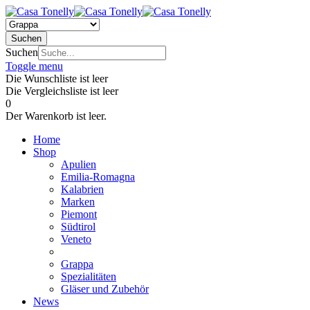
Suchen
Suchen
Toggle menu
Die Wunschliste ist leer
Die Vergleichsliste ist leer
0
Der Warenkorb ist leer.
Home
Shop
Apulien
Emilia-Romagna
Kalabrien
Marken
Piemont
Südtirol
Veneto
Grappa
Spezialitäten
Gläser und Zubehör
News