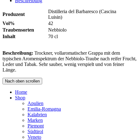
Beschreibung
Distilleria del Barbaresco (Cascina
Produzent
Luisin)
Vol%
42
Traubensorten
Nebbiolo
Inhalt
70 cl
Beschreibung:
Trockner, vollaromatischer Grappa mit dem
typischen Aromenspektrum der Nebbiolo-Traube nach reifer Frucht,
Leder und Tabak. Sehr sauber, wenig verspielt und von feiner
Länge.
Nach oben scrollen
Home
Shop
Apulien
Emilia-Romagna
Kalabrien
Marken
Piemont
Südtirol
Veneto